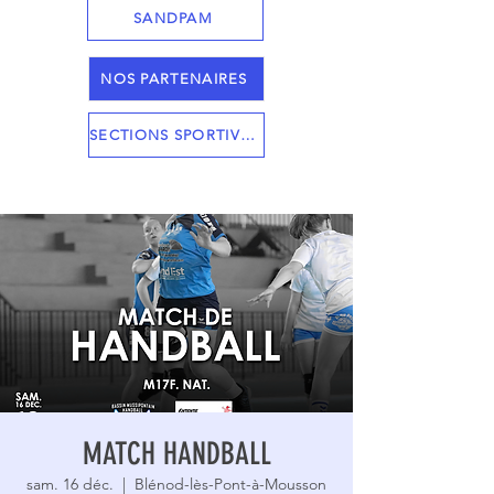
SANDPAM
NOS PARTENAIRES
SECTIONS SPORTIVES
MATCH HANDBALL
sam. 16 déc.
  |  
Blénod-lès-Pont-à-Mousson