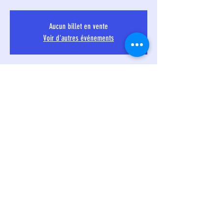
Aucun billet en vente
Voir d'autres événements
Heure et lieu
16 déc. 2023, 18:00 – 17 déc. 2023, 18:00
Blénod-lès-Pont-à-Mousson, 2 Pl. du 8 Mai,
54700 Blénod-lès-Pont-à-Mousson, France
Partager cet événement